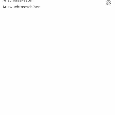
Anschlusskästen
Auswuchtmaschinen
Spannmittel
Auswuchtringe
Skalenringe
Zubehör
Rapid Schleifgeräte
Trainings Modell für Auszubildende
Aluminium Profiltechnik
Fördertechnik
Anwendungen
Centerless- / Walzen- Schleifmaschinen
Schleifen
Werkzeuge
Lüfter
E-Motoren-Läufer, Walzen, Wellen, etc.