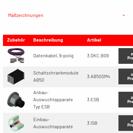
Maßzeichnungen
Zubehör
Beschreibung
Artikel
Datenkabel, 9-polig
3.DKC.B09
Pr
Schaltschrankmodule
3.AB50SM4
Pr
AB50
Anbau-
Auswuchtapparate
3.ESB
Pr
Typ ESB
Einbau-
3.ISB
Pr
Auswuchtapparate