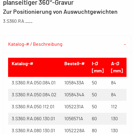
planseitiger 360°-Gravur
Zur Positionierung von Auswuchtgewichten
3.S360.RA.___
Katalog-# / Beschreibung
Katalog-#
Bestell-#
I-Ø
A-Ø
[mm]
[mm]
3.S360.RA.050.084.01
1058433A
50
84
3.S360.RA.050.084.02
1058434A
50
84
3.S360.RA.050.112.01
1052231A
50
112
3.S360.RA.060.130.01
1056571A
60
130
3.S360.RA.080.130.01
1052228A
80
130