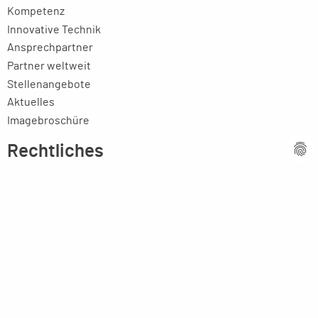
Kompetenz
Innovative Technik
Ansprechpartner
Partner weltweit
Stellenangebote
Aktuelles
Imagebroschüre
Rechtliches
Impressum
Datenschutzerklärung
AGB
MPM Micro Präzision Marx GmbH & Co. KG
Neuenweiherstraße 19