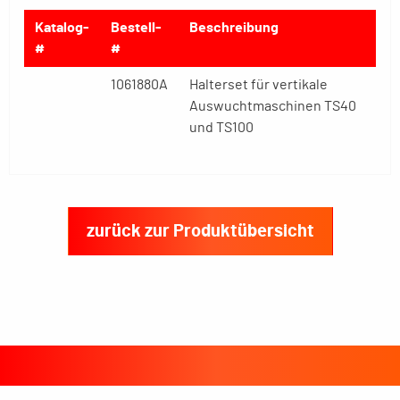
Katalog-
Bestell-
Beschreibung
#
#
1061880A
Halterset für vertikale
Auswuchtmaschinen TS40
und TS100
zurück zur Produktübersicht