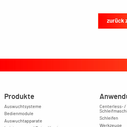
zurück 
Produkte
Anwend
Auswuchtsysteme
Centerless- /
Schleifmasch
Bedienmodule
Schleifen
Auswuchtapparate
Werkzeuge