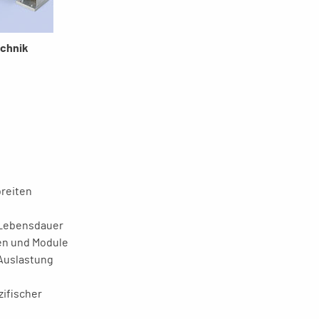
echnik
breiten
 Lebensdauer
en und Module
 Auslastung
zifischer