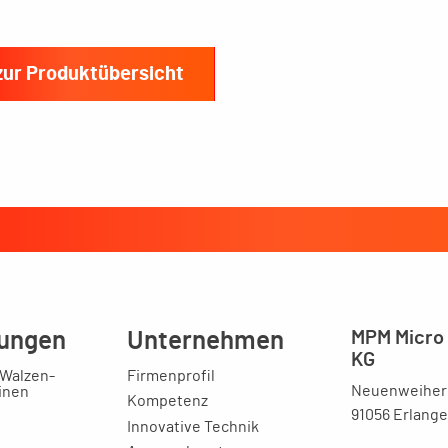
zur Produktübersicht
ungen
Unternehmen
MPM Micro 
KG
 Walzen-
Firmenprofil
Neuenweihers
inen
Kompetenz
91056 Erlang
Innovative Technik