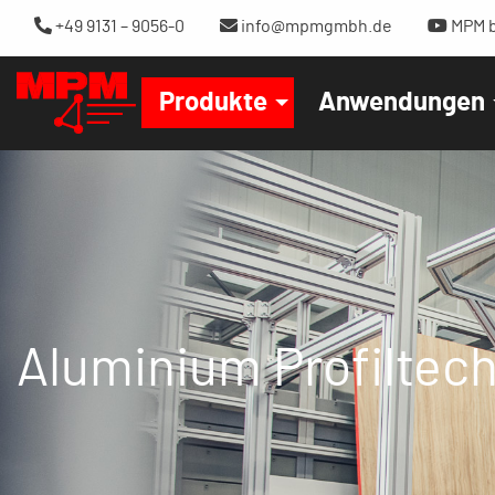
+49 9131 – 9056-0
info@mpmgmbh.de
MPM b
Produkte
Anwendungen
Aluminium Profiltec