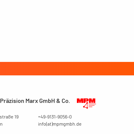
Präzision Marx GmbH & Co.
traße 19
+49-9131-9056-0
en
info(at)mpmgmbh.de