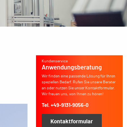
Kundenservice
Anwendungsberatung
Wir finden eine passende Lösung für Ihren
speziellen Bedarf. Rufen Sie unsere Berater
an oder nutzen Sie unser Kontaktformular.
Wir freuen uns, von Ihnen zu hören!
Tel. +49-9131-9056-0
Kontaktformular