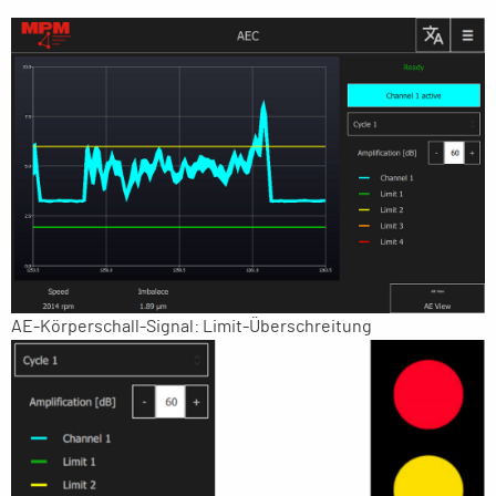
AE-Körperschall-Signal: Limit-Überschreitung