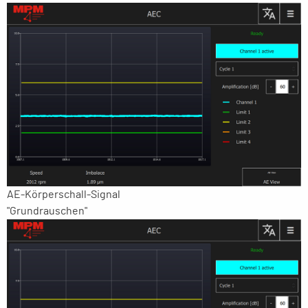
AE-Körperschall-Signal
"Grundrauschen"