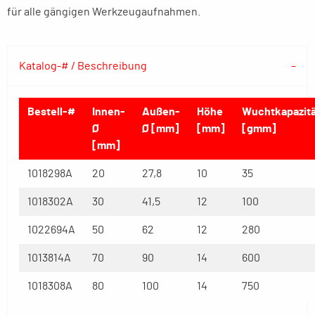
für alle gängigen Werkzeugaufnahmen.
Katalog-# / Beschreibung
Bestell-#
Innen-
Außen-
Höhe
Wuchtkapazitä
Ø
Ø [mm]
[mm]
[gmm]
[mm]
1018298A
20
27,8
10
35
1018302A
30
41,5
12
100
1022694A
50
62
12
280
1013814A
70
90
14
600
1018308A
80
100
14
750